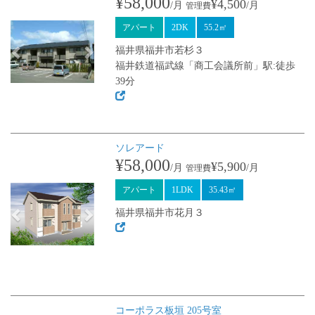
¥58,000
¥4,500
/月
/月
管理費
アパート
2DK
55.2㎡
福井県福井市若杉３
福井鉄道福武線「商工会議所前」駅:徒歩
39分
ソレアード
Previous
Next
¥58,000
¥5,900
/月
/月
管理費
アパート
1LDK
35.43㎡
福井県福井市花月３
コーポラス板垣 205号室
Previous
Next