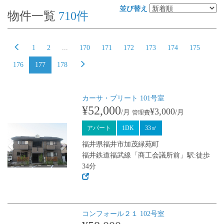
並び替え
物件一覧
710
件
1
2
...
170
171
172
173
174
175
176
177
178
カーサ・プリート 101号室
Previous
Next
¥52,000
¥3,000
/月
/月
管理費
アパート
1DK
33㎡
福井県福井市加茂緑苑町
福井鉄道福武線「商工会議所前」駅:徒歩
34分
コンフォール２１ 102号室
Previous
Next