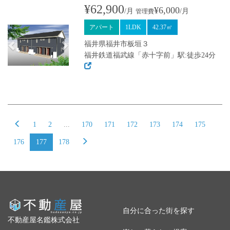
¥62,900
¥6,000
/月
/月
管理費
アパート
1LDK
42.37㎡
福井県福井市板垣３
福井鉄道福武線「赤十字前」駅:徒歩24分
1
2
...
170
171
172
173
174
175
176
177
178
自分に合った街を探す
不動産屋名鑑株式会社