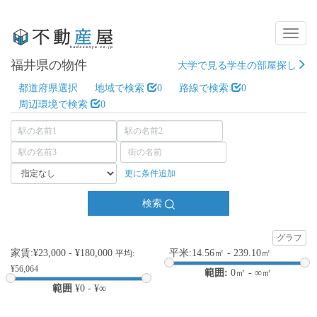
Toggl
Naviga
福井県の物件
大学で見る学生の部屋探し
都道府県選択
地域で検索
0
路線で検索
0
周辺環境で検索
0
更に条件追加
検索
グラフ
家賃:¥23,000 - ¥180,000
平米:14.56㎡ - 239.10㎡
平均:
¥56,064
範囲:
0
㎡ -
∞
㎡
範囲
¥
0
- ¥
∞