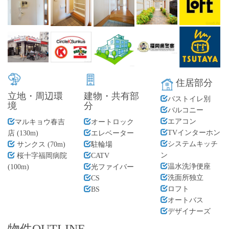
住居部分
立地・周辺環
建物・共有部
バストイレ別
境
分
バルコニー
エアコン
マルキョウ春吉
オートロック
TVインターホン
店 (130m)
エレベーター
システムキッチ
サンクス (70m)
駐輪場
ン
桜十字福岡病院
CATV
温水洗浄便座
(100m)
光ファイバー
洗面所独立
CS
ロフト
BS
オートバス
デザイナーズ
物件OUTLINE