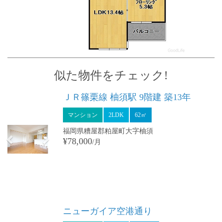
似た物件をチェック!
Previous
Next
ＪＲ篠栗線 柚須駅 9階建 築13年
マンション
2LDK
62㎡
福岡県糟屋郡粕屋町大字柚須
¥78,000
/月
Previous
Next
ニューガイア空港通り