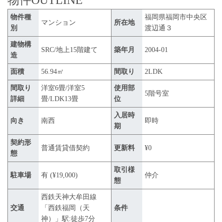
物件種
福岡県福岡市中央区
マンション
所在地
別
渡辺通３
建物構
SRC/地上15階建て
築年月
2004-01
造
面積
56.94㎡
間取り
2LDK
間取り
洋室6畳/洋室5
使用部
5階号室
詳細
畳/LDK13畳
位
入居時
向き
南西
即時
期
契約形
普通賃貸借契約
更新料
¥0
態
取引様
駐車場
有 (¥19,000)
仲介
態
西鉄天神大牟田線
交通
「西鉄福岡（天
条件
神）」駅:徒歩7分