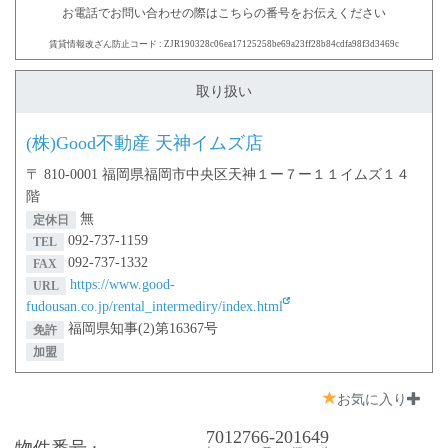
お電話でお問い合わせの際はこちらの番号をお伝えください
賃貸情報改ざん防止コード : ZJR190328c06ea17125258be69a23ff28b84cdfa98f3d3469c
取り扱い
(株)Good不動産 天神イムズ店
〒 810-0001 福岡県福岡市中央区天神１ー７ー１１イムズ１４
階
無
定休日
092-737-1159
TEL
092-737-1332
FAX
https://www.good-
URL
fudousan.co.jp/rental_intermediry/index.html
福岡県知事(2)第16367号
免許
加盟
お気に入り
7012766-201649
物件番号 :