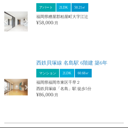
アパート
2LDK
50.21㎡
福岡県糟屋郡粕屋町大字江辻
¥58,000
/月
Previous
Next
西鉄貝塚線 名島駅 6階建 築6年
マンション
2LDK
60.68㎡
福岡県福岡市東区千早２
西鉄貝塚線「名島」駅:徒歩5分
¥86,000
/月