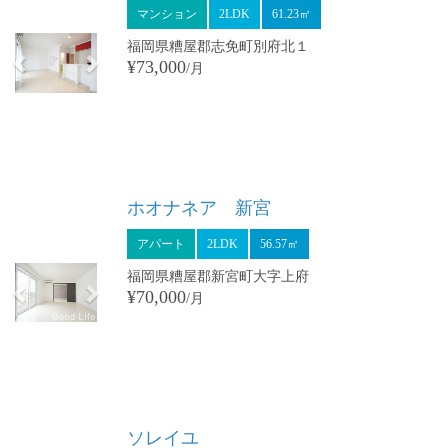
マンション
2LDK
61.23㎡
福岡県糟屋郡志免町別府北１
¥73,000
/月
Previous
Next
ホオナネア 新宮
アパート
2LDK
56.57㎡
福岡県糟屋郡新宮町大字上府
¥70,000
/月
Previous
Next
ソレイユ