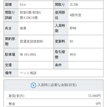
面積
63㎡
間取り
2LDK
間取り
和室6畳/和室6
使用部
4階号室
詳細
畳/LDK16畳
位
入居時
向き
南東
即時
期
契約形
普通賃貸借契約
更新料
¥0
態
取引様
駐車場
有 (¥5,000)
仲介
態
交通
条件
備考
ペット相談
入居時に必要な金額(目安)
家賃(初月)
55,000円
敷金
0円