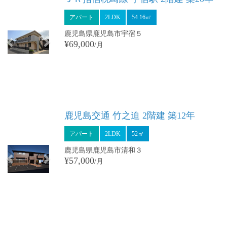
アパート
2LDK
54.16㎡
鹿児島県鹿児島市宇宿５
¥69,000
/月
Previous
Next
鹿児島交通 竹之迫 2階建 築12年
アパート
2LDK
52㎡
鹿児島県鹿児島市清和３
¥57,000
/月