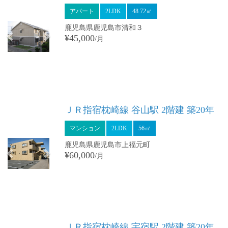
アパート
2LDK
48.72㎡
鹿児島県鹿児島市清和３
¥45,000
/月
Previous
Next
ＪＲ指宿枕崎線 谷山駅 2階建 築20年
マンション
2LDK
56㎡
鹿児島県鹿児島市上福元町
¥60,000
/月
Previous
Next
ＪＲ指宿枕崎線 宇宿駅 2階建 築20年