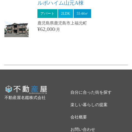
Previous
Next
ルポハイム山元A棟
アパート
2LDK
55.44㎡
鹿児島県鹿児島市上福元町
¥62,000
/月
自分に合った街を探す
不動産屋名鑑株式会社
楽しい暮らしの提案
会社概要
お問い合わせ