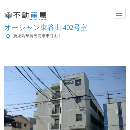
Toggl
Naviga
オーシャン東谷山 402号室
鹿児島県鹿児島市東谷山１
Previous
Next