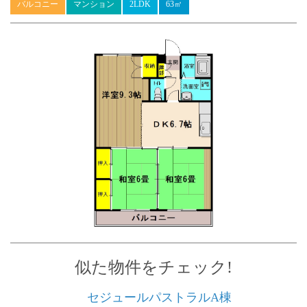
バルコニー
マンション
2LDK
63㎡
似た物件をチェック!
Previous
Next
セジュールパストラルA棟