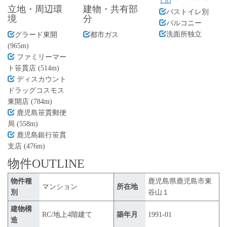
立地・周辺環
建物・共有部
バストイレ別
境
分
バルコニー
洗面所独立
グラード東開
都市ガス
(965m)
ファミリーマー
ト笹貫店 (514m)
ディスカウント
ドラッグコスモス
東開店 (784m)
鹿児島笹貫郵便
局 (558m)
鹿児島銀行笹貫
支店 (476m)
物件OUTLINE
物件種
鹿児島県鹿児島市東
マンション
所在地
別
谷山１
建物構
RC/地上4階建て
築年月
1991-01
造