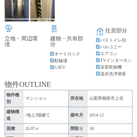
住居部分
立地・周辺環
建物・共有部
バストイレ別
境
分
バルコニー
エアコン
オートロック
TVインターホン
駐輪場
浴室乾燥機
CATV
温水洗浄便座
物件OUTLINE
物件種
マンション
所在地
山梨県都留市上谷
別
建物構
/地上3階建て
築年月
2014-12
造
面積
26.87㎡
間取り
1K