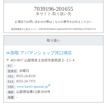
7039196-201655
本サイト-取り扱い先
お電話でお問い合わせの際はこちらの番号をお伝えください
賃貸情報改ざん防止コード : ZJR1904039b8c6c1aa83ebc6037657448049be1a70263227e1
取り扱い
㈱加取 アパマンショップ河口湖店
〒 403-0017 山梨県富士吉田市新西原２-１1-４
-
FC
水曜日
定休日
0555-24-8110
TEL
0555-24-7373
FAX
www.katori-apaman.jp/
URL
山梨県知事(5)第1810号
免許
-
加盟