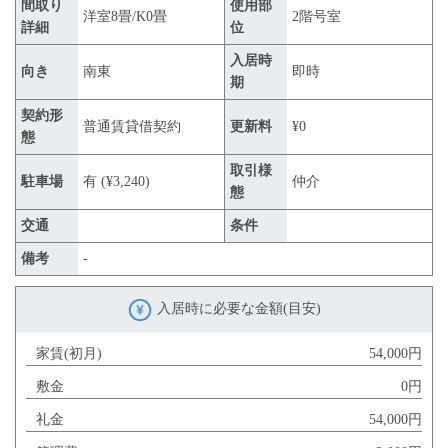
間取り
使用部
洋室8畳/K0畳
2階号室
詳細
位
入居時
向き
南東
即時
期
契約形
普通賃貸借契約
更新料
¥0
態
取引様
駐車場
有 (¥3,240)
仲介
態
交通
条件
備考
-
入居時に必要な金額(目安)
家賃(初月)
54,000円
敷金
0円
礼金
54,000円