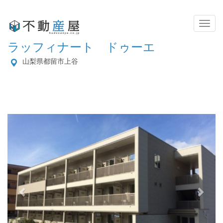
Toggl
Naviga
ラッフィナート ドゥーエ
山梨県都留市上谷
Previous
Next