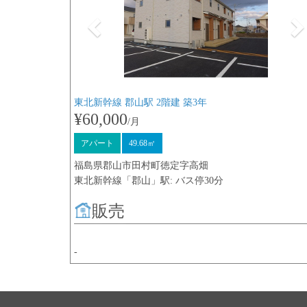
東北新幹線 郡山駅 2階建 築3年
¥60,000
/月
アパート
49.68㎡
福島県郡山市田村町徳定字高畑
東北新幹線「郡山」駅: バス停30分
販売
-