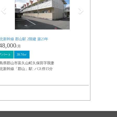
北新幹線 郡山駅 2階建 築23年
48,000
/月
アパート
39.74㎡
島県郡山市富久山町久保田字我妻
北新幹線「郡山」駅: バス停15分