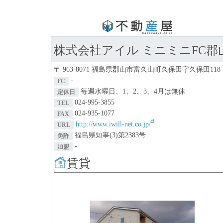
株式会社アイル ミニミニFC郡
〒 963-8071 福島県郡山市富久山町久保田字久保田118
-
FC
毎週水曜日、1、2、3、4月は無休
定休日
024-995-3855
TEL
024-935-1077
FAX
http://www.iwill-net.co.jp/
URL
福島県知事(3)第2383号
免許
-
加盟
賃貸
Previous
N