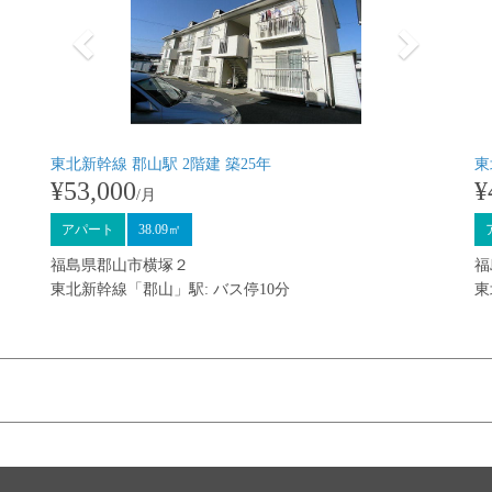
東北新幹線 郡山駅 2階建 築25年
東
¥53,000
¥
/月
アパート
38.09㎡
福島県郡山市横塚２
福
東北新幹線「郡山」駅: バス停10分
東