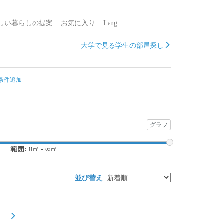
しい暮らしの提案
お気に入り
Lang
大学で見る学生の部屋探し
条件追加
グラフ
範囲:
0
㎡ -
∞
㎡
並び替え