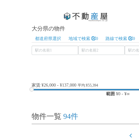
大分県の物件
都道府県選択
地域で検索
0
路線で検索
0
家賃:¥26,000 - ¥137,000
平均:¥55,394
範囲
¥
0
- ¥
∞
物件一覧
94
件