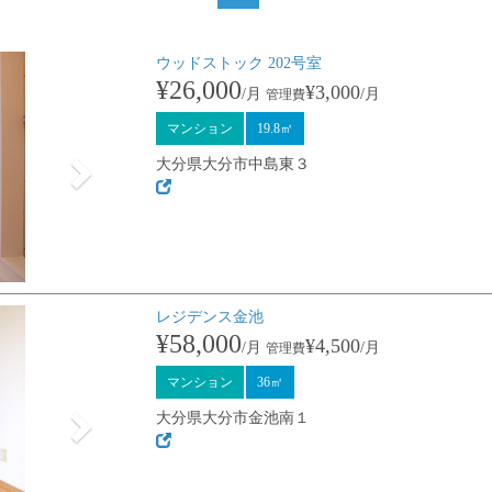
ウッドストック 202号室
Next
¥26,000
¥3,000
/月
/月
管理費
マンション
19.8㎡
大分県大分市中島東３
レジデンス金池
Next
¥58,000
¥4,500
/月
/月
管理費
マンション
36㎡
大分県大分市金池南１