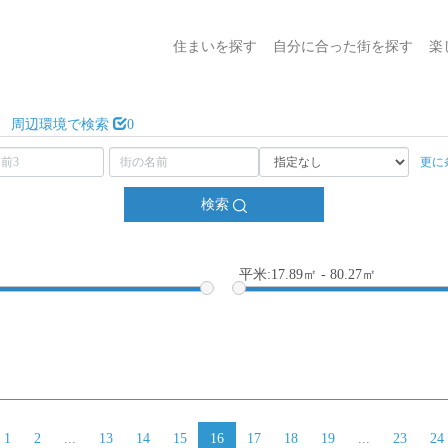
住まいを探す
自分に合った街を探す
楽
周辺環境で検索
0
更に
検索
平米:17.89㎡ - 80.27㎡
1
2
...
13
14
15
16
17
18
19
...
23
24