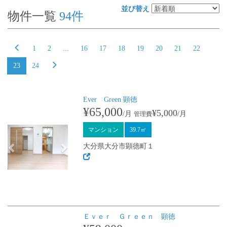
並び替え
物件一覧
94
件
1
2
...
16
17
18
19
20
21
22
23
24
Ever Green 顕徳
Previous
Next
¥65,000
¥5,000
/月
/月
管理費
マンション
39.7㎡
大分県大分市顕徳町１
Ｅｖｅｒ Ｇｒｅｅｎ 顕徳
Previous
Next