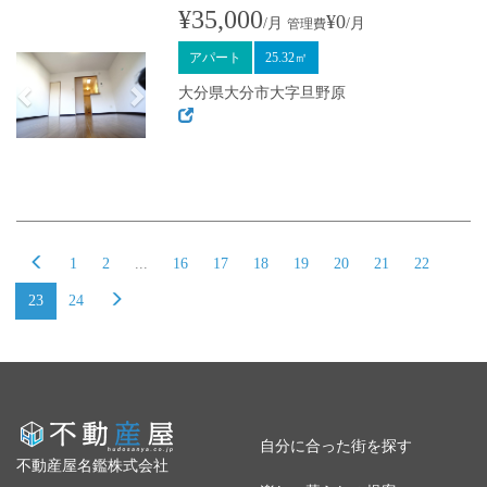
¥35,000
¥0
/月
/月
管理費
アパート
25.32㎡
大分県大分市大字旦野原
1
2
...
16
17
18
19
20
21
22
23
24
自分に合った街を探す
不動産屋名鑑株式会社