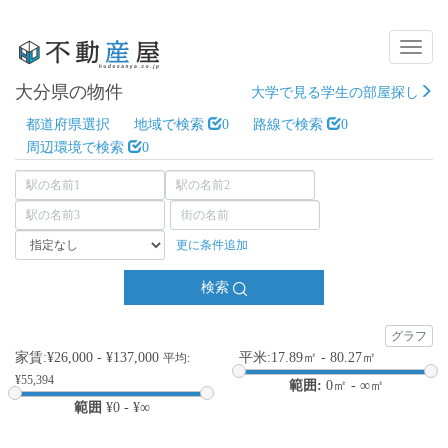
Toggl
Naviga
大分県の物件
大学で見る学生の部屋探し
都道府県選択
地域で検索
0
路線で検索
0
周辺環境で検索
0
更に条件追加
検索
グラフ
家賃:¥26,000 - ¥137,000
平米:17.89㎡ - 80.27㎡
平均:
¥55,394
範囲:
0
㎡ -
∞
㎡
範囲
¥
0
- ¥
∞