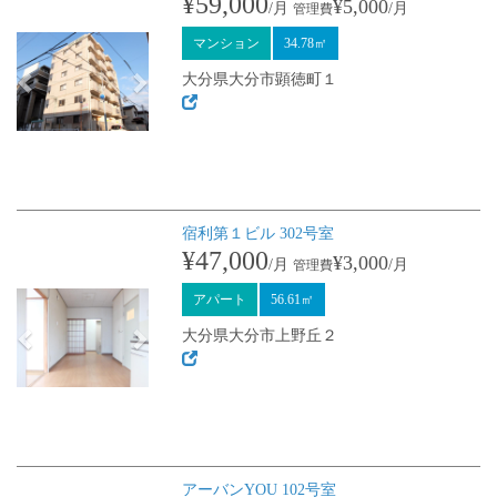
¥59,000
¥5,000
/月
/月
管理費
マンション
34.78㎡
大分県大分市顕徳町１
宿利第１ビル 302号室
Previous
Next
¥47,000
¥3,000
/月
/月
管理費
アパート
56.61㎡
大分県大分市上野丘２
アーバンYOU 102号室
Previous
Next